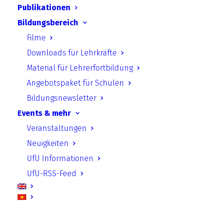
Publikationen
Bildungsbereich
Ecologic Institut
Filme
Mehr lesen
Downloads für Lehrkräfte
Material für Lehrerfortbildung
Institut für ökologische
Angebotspaket für Schulen
Wirtschaftsforschung – IÖW
Bildungsnewsletter
Mehr lesen
Events & mehr
Veranstaltungen
Institut für Zukunftsstudien und
Neuigkeiten
Technologiebewertung – IZT
UfU Informationen
UfU-RSS-Feed
Mehr lesen
Unabhängiges Institut für Umweltfragen –