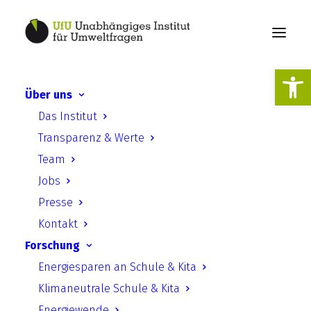
Werkzeugl
Über uns
Das Institut
Mitgliedschaften
Transparenz & Werte
Team
Jobs
Presse
Kontakt
Ecornet
Forschung
Energiesparen an Schule & Kita
Das Ecological Research Network (Ecornet)
Klimaneutrale Schule & Kita
ist ein Netzwerk von acht unabhängigen,
Energiewende