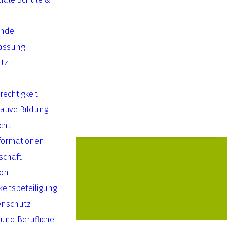
ende
assung
tz
echtigkeit
ative Bildung
cht
formationen
lschaft
ion
keitsbeteiligung
enschutz
 und Berufliche