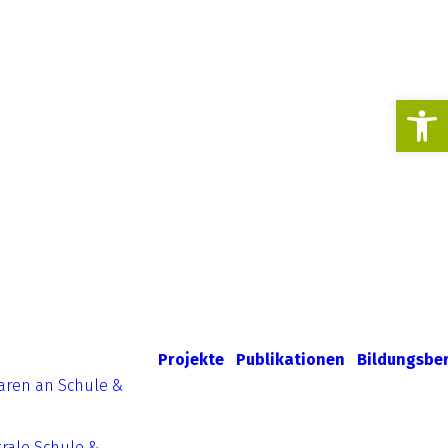
Werkzeugl
Projekte
Publikationen
Bildungsbe
aren an Schule &
rale Schule &