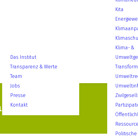
Kita
Energiew
Klimaanp
Klimaschu
Klima- &
Das Institut
Umweltger
Transparenz & Werte
Transform
Team
Umweltre
Jobs
Umweltin
Presse
Zivilgesel
Kontakt
Partizipat
 14. Dezember
Öffentlich
Ressourc
Politische