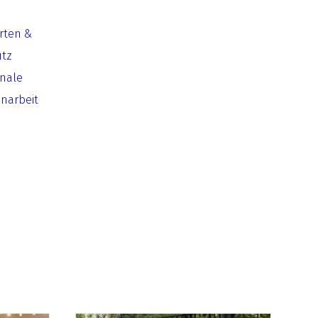
Arten &
utz
onale
arbeit