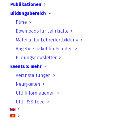
Publikationen
Bildungsbereich
UfU.de | Unabhängiges Institut für Umweltfragen
Filme
e.V.
Downloads für Lehrkräfte
Standort Berlin
­ Greifswalder Straße 4, 10405 Berlin Telefon:
Material für Lehrerfortbildung
+49 30 428 499 30
mail@ufu.de
Angebotspaket für Schulen
Standort Halle
Große Klausstraße 11, 06108 Halle Telefon:
Bildungsnewsletter
+49 345 202 65 30
mail.halle@ufu.de
Events & mehr
Impressum
|
Datenschutz
|
Sitemap
|
Kontakt
Veranstaltungen
Neuigkeiten
UfU Informationen
UfU-RSS-Feed