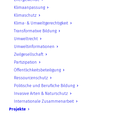
Klimaanpassung
Klimaschutz
Klima- & Umweltgerechtigkeit
Transformative Bildung
Umweltrecht
Umweltinformationen
Nothing Found
Zivilgesellschaft
It seems we can’t find what you’re looking
Partizipation
for. Perhaps searching can help.
Öffentlichkeitsbeteiligung
Ressourcenschutz
Politische und Berufliche Bildung
Invasive Arten & Naturschutz
Internationale Zusammenarbeit
Projekte