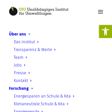
Werkzeugl
Über uns
27. Fachtagung -
Das Institut
Klimaschutz an Schulen
Transparenz & Werte
2025
Team
Jobs
Presse
Kontakt
Forschung
Energiesparen an Schule & Kita
27. Fachtagung – Klimaschutz an
Klimaneutrale Schule & Kita
Schulen 2025
Energiewende