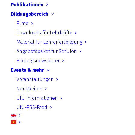
Publikationen
Programm
:
Fachtagung Klimaschutz an
Bildungsbereich
Schulen 2025
Filme
Downloads für Lehrkräfte
Material für Lehrerfortbildung
Angebotspaket für Schulen
Natürlicher Klimaschutz
muss in Schulen in
Bildungsnewsletter
Zukunft eine größere Rolle spielen. Dies
Events & mehr
zeigte die
27. Fachtagung zu Klimaschutz an
Veranstaltungen
Schulen am 13. November
in Berlin. Das
Neuigkeiten
diesjährige Schwerpunktthema
„Schule im
UfU Informationen
Wandel: Natürlicher Klimaschutz an Schulen“
UfU-RSS-Feed
untersuchte, inwieweit Schulen aktiv zur
Klimaanpassung beitragen können.