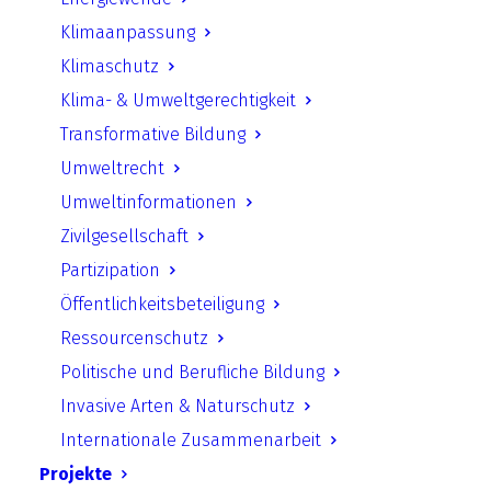
Klimaanpassung
Schule im Wandel: Natürlicher
Klimaschutz
Klimaschutz an Schulen
Klima- & Umweltgerechtigkeit
Transformative Bildung
Umweltrecht
Umweltinformationen
Datum:
13. November 2025
Zivilgesellschaft
Uhrzeit:
13:30 Uhr – 18:00 Uhr
Partizipation
Öffentlichkeitsbeteiligung
Ort:
OSZ Kraftfahrzeugtechnik, Haus C,
Ressourcenschutz
Gierkeplatz 1, 10585 Berlin-Charlottenburg
Politische und Berufliche Bildung
Invasive Arten & Naturschutz
UfU Projekt:
KlimaVisionen
Internationale Zusammenarbeit
Projekte
Ansprechpartner:
Muriel Neugebauer