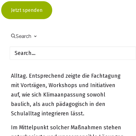
Die enorme und oftmals unterschätzte
Bedeutung intakter Ökosysteme für das
Jetzt spenden
Stadtklima hat auch Auswirkungen auf den
Schulalltag. Insbesondere in Hitzemonaten
Search
und in Zeiten von Dürre, merken die
Schüler*innen in den oftmals nicht
klimaangepassten Gebäuden die
Auswirkungen des Klimawandels in ihrem
Alltag. Entsprechend zeigte die Fachtagung
mit Vorträgen, Workshops und Initiativen
auf, wie sich Klimaanpassung sowohl
baulich, als auch pädagogisch in den
Schulalltag integrieren lässt.
Im Mittelpunkt solcher Maßnahmen stehen