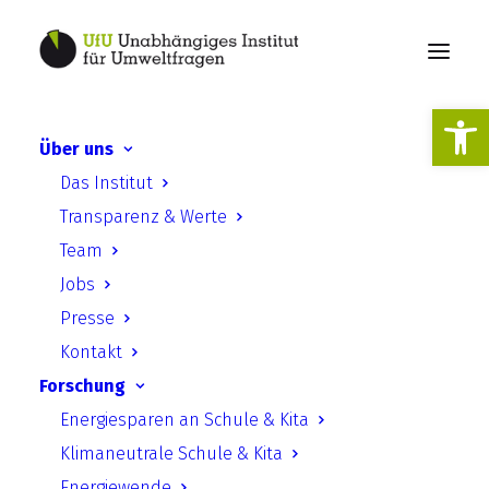
Werkzeugl
Über uns
Das Institut
Invasive Energiepflanzen
Transparenz & Werte
Team
Jobs
Presse
Kontakt
Forschung
Invasive Energiepflanzen in
Energiesparen an Schule & Kita
Sachsen-Anhalt?
Klimaneutrale Schule & Kita
Energiewende