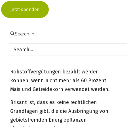
Miscanthus, Topinambur, Sorghum) befinden
Jetzt spenden
sich noch in der Forschungsphase und
erlangen nicht den Ertrag vom Mais. Deshalb
werden sie von Landwirten kaum verwendet.
Search
Allerdings wird in Zukunft das Interesse an
Alternativen zu Mais steigen, da die 2012 in
Kraft getretene zusätzliche Novelle zum EEG
fordert, dass nur dann Grund- und
Rohstoffvergütungen bezahlt werden
können, wenn nicht mehr als 60 Prozent
Mais und Getreidekorn verwendet werden.
Brisant ist, dass es keine rechtlichen
Grundlagen gibt, die die Ausbringung von
gebietsfremden Energiepflanzen