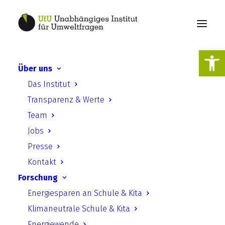
Werkzeugl
Über uns
kliQ 2.0:
Das Institut
Klimaschutzprojekte an
Transparenz & Werte
Schulen in Steglitz-
Team
Zehlendorf
Jobs
Presse
Kontakt
Forschung
Energiesparen an Schule & Kita
kliQ 2.0:
Klimaneutrale Schule & Kita
Energiewende