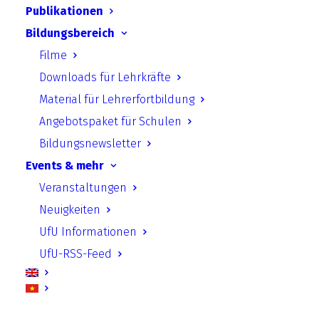
reale Einsparungen in den Schulen zu
Publikationen
erzielen und zu dokumentieren. Das Projekt
Bildungsbereich
wird von der Senatsverwaltung für Mobilität,
Filme
Verkehr, Klimaschutz und Umwelt mit
Downloads für Lehrkräfte
Mitteln des Berliner Energie-und
Material für Lehrerfortbildung
Klimaschutzprogramms (BEK) sowie durch
Angebotspaket für Schulen
den Bezirk Steglitz-Zehlendorf gefördert.
Bildungsnewsletter
Durch die Kombination der Fördermittel des
Events & mehr
BEK und des Bezirks konnte das Projekt im
Veranstaltungen
Schuljahr 2023/24 deutlich ausgeweitet
Neuigkeiten
werden.
UfU Informationen
UfU-RSS-Feed
Projektinhalte:
Hauptziel des Projekts ist, Schüler*innen
durch Aufzeigen von Verhaltensweisen ihre