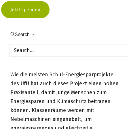
Handlungsmöglichkeiten im
Jetzt spenden
Ressourcenverbrauch zu verdeutlichen.
Erlernen Schüler*innen, dass sie durch
bestimmte Verhaltensänderungen aktiv zum
Search
Einsparen von Ressourcen und damit auch
zum Klimaschutz beitragen können, erfahren
sie wichtige Selbstwirksamkeit.
Wie die meisten Schul-Energiesparprojekte
des UfU hat auch dieses Projekt einen hohen
Praxisanteil, damit junge Menschen zum
Energiesparen und Klimaschutz beitragen
können. Klassenräume werden mit
Nebelmaschinen eingenebelt, um
energiesparendes und gleichzeitig