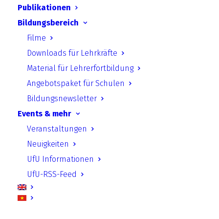
Publikationen
Bildungsbereich
Visions 2045 – Schulen als
Filme
Impulsgeber für Klimaneutralität in
Downloads für Lehrkräfte
Städten
Material für Lehrerfortbildung
Angebotspaket für Schulen
Bildungsnewsletter
kliQ 2.0: Klimaschutzprojekte an
Events & mehr
Schulen in Steglitz-Zehlendorf
Veranstaltungen
Neuigkeiten
Innovationslab klimaneutrales Berlin
UfU Informationen
UfU-RSS-Feed
Elefsina