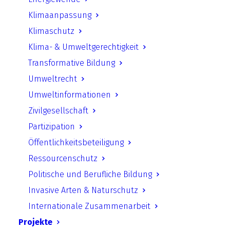
Klimaanpassung
Klimaschutz
Klima- & Umweltgerechtigkeit
Transformative Bildung
Umweltrecht
Umweltinformationen
Zivilgesellschaft
EnergieSporthallen - Systematik zur
Partizipation
differenzierten Erfassung und
Öffentlichkeitsbeteiligung
Reduktion der Endenergieverbräuche
Ressourcenschutz
von bestehenden Sporthallen
Politische und Berufliche Bildung
Invasive Arten & Naturschutz
KlimaVisionen - Wege zur
Internationale Zusammenarbeit
klimaneutralen Schule in Berlin
Projekte