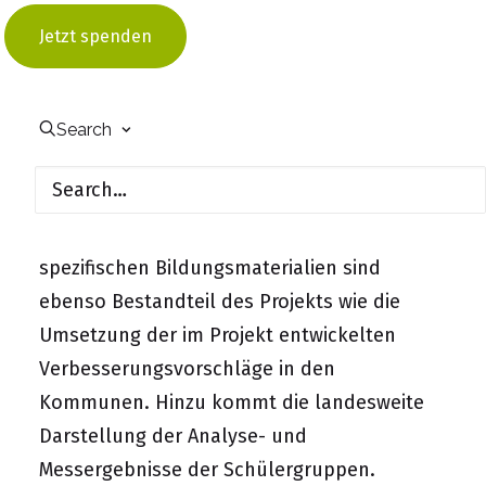
werden zur Verbesserung von
Jetzt spenden
Umweltbedingungen und – entsprechend
des Ansatzes der Bildung für nachhaltige
Entwicklung (BNE) – auch darüber hinaus
Search
insbesondere für kulturelle und soziale
Verbesserungen in der Kommune genutzt.
Die Entwicklung und Nutzung von
spezifischen Bildungsmaterialien sind
ebenso Bestandteil des Projekts wie die
Umsetzung der im Projekt entwickelten
Verbesserungsvorschläge in den
Kommunen. Hinzu kommt die landesweite
Darstellung der Analyse- und
Messergebnisse der Schülergruppen.