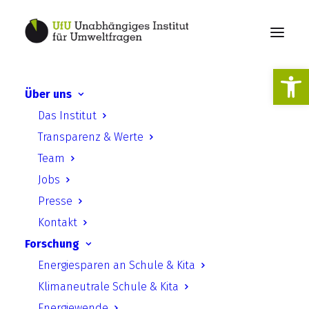
Werkzeugl
Über uns
Das Institut
Umweltprofil der Kommune
Transparenz & Werte
Team
Jobs
Presse
Kontakt
Forschung
Umweltprofil der Kommune –
Energiesparen an Schule & Kita
Neuer Weg für Umweltbildung
Klimaneutrale Schule & Kita
und Partizipation von
Energiewende