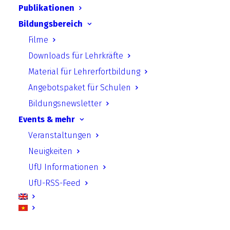
Publikationen
Bildungsbereich
CPEP
Filme
Downloads für Lehrkräfte
Material für Lehrerfortbildung
Fachtagung
Angebotspaket für Schulen
Bildungsnewsletter
Junge Reporter für die Umwelt
Events & mehr
Veranstaltungen
Neuigkeiten
Jugendforum Stadtentwicklung
UfU Informationen
UfU-RSS-Feed
Klimaschutzschulenatlas