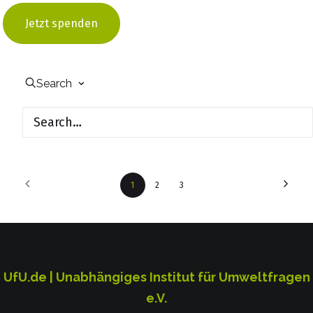
Passivhausschulen
Jetzt spenden
Umweltprofil der Kommune
Search
1
2
3
UfU.de | Unabhängiges Institut für Umweltfragen
e.V.