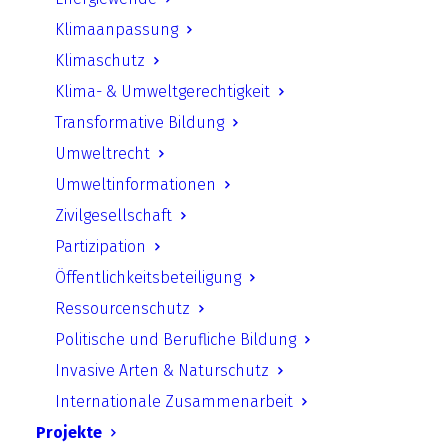
Klimaanpassung
Klimaschutz
Klima- & Umweltgerechtigkeit
Transformative Bildung
Umweltrecht
Umweltinformationen
Zivilgesellschaft
fifty/fifty
Partizipation
Öffentlichkeitsbeteiligung
Ressourcenschutz
Mitmachausstellung
Politische und Berufliche Bildung
Invasive Arten & Naturschutz
Konsultationen BMUB-MONRE
Internationale Zusammenarbeit
(Vietnam)
Projekte