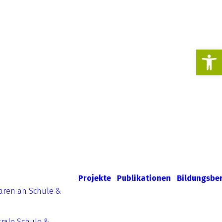
Werkzeugl
Projekte
Publikationen
Bildungsbe
aren an Schule &
rale Schule &