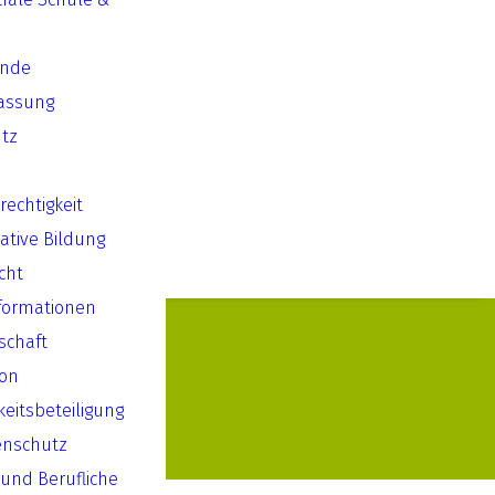
ende
assung
tz
echtigkeit
ative Bildung
cht
formationen
lschaft
ion
keitsbeteiligung
enschutz
 und Berufliche