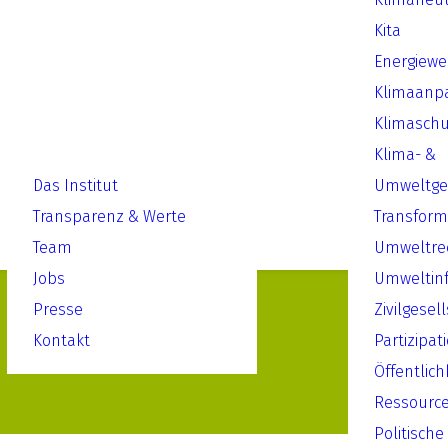
Kita
Energiew
Klimaanp
Klimaschu
Klima- &
Das Institut
Umweltger
Transparenz & Werte
Transform
Team
Umweltre
Jobs
Umweltin
Presse
Zivilgesel
Kontakt
Partizipat
Öffentlich
Ressourc
Politische