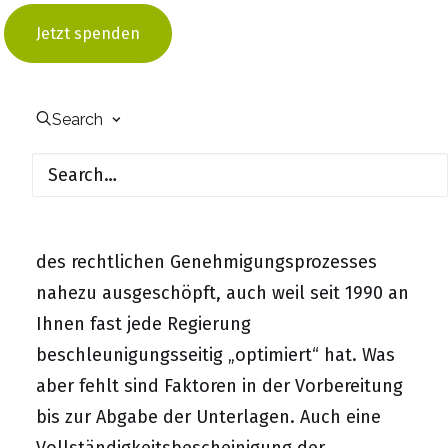
grundsätzlich zu begrüßen. Darüber hinaus
Jetzt spenden
stellt sich die Frage, ob der Gesetzgeber mit
dieser Novelle die richtigen Stellschrauben
Search
erwischt, um in Deutschland die
Genehmigungen schneller, aber gleichzeitig
qualitativ verlässlich zu bewerkstelligen.
Aus unserer Sicht sind die Stellschrauben
des rechtlichen Genehmigungsprozesses
nahezu ausgeschöpft, auch weil seit 1990 an
Ihnen fast jede Regierung
beschleunigungsseitig „optimiert“ hat. Was
aber fehlt sind Faktoren in der Vorbereitung
bis zur Abgabe der Unterlagen. Auch eine