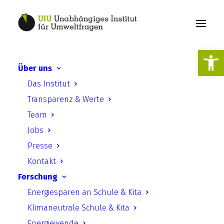
Werkzeugl
Über uns
Stellungnahme: Entwurf
Das Institut
eines Gesetzes zur
Transparenz & Werte
Verbesserung des
Team
Klimaschutzes
Jobs
Presse
Kontakt
Forschung
Energiesparen an Schule & Kita
Klimaneutrale Schule & Kita
19. September 2023
Energiewende