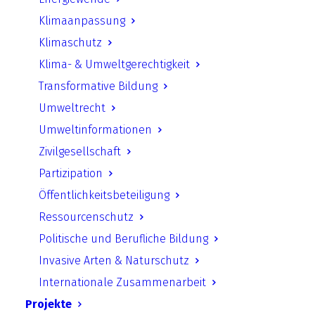
Stellungnahme zum Entwurf
Klimaanpassung
eines Gesetzes zur
Klimaschutz
Verbesserung des
Klima- & Umweltgerechtigkeit
Klimaschutzes beim
Transformative Bildung
Immissionsschutz, zur
Umweltrecht
Beschleunigung
Umweltinformationen
immissionsschutzrechtlicher
Zivilgesellschaft
Genehmigungsverfahren und
Partizipation
zur Umsetzung von EU-Recht.
Öffentlichkeitsbeteiligung
Der Anlagenpark in Deutschland wird mit der
Ressourcenschutz
vorliegenden Novelle des Bundes-
Politische und Berufliche Bildung
Immissionsschutzgesetzes adressiert. Ein für
Invasive Arten & Naturschutz
das Industrieland Deutschland wichtiges
Internationale Zusammenarbeit
Gesetz also. Damit haben die Abgeordneten
Projekte