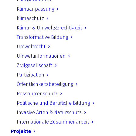
Klimaanpassung
Die Letzte Generation
Klimaschutz
Klima- & Umweltgerechtigkeit
Eine Einordnung der aktuellen
Debatte mit John Rawls
Transformative Bildung
Umweltrecht
Umweltinformationen
Dürfen die das?
Zivilgesellschaft
Sie sind nicht mehr zu übersehen. Die
Partizipation
Klimaaktivisti der Gruppierung „Die letzte
Öffentlichkeitsbeteiligung
Generation“ und anderer Gruppen wie „Just
Ressourcenschutz
stop oil“ machen durch umstrittene
Politische und Berufliche Bildung
Demonstrationsformate wie
Invasive Arten & Naturschutz
Straßenblockaden und Museumsaktionen
Internationale Zusammenarbeit
auf sich und die drohende Klimakrise
Projekte