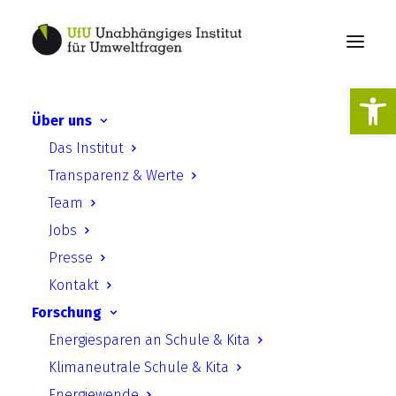
Werkzeugl
Über uns
Das Institut
Die Letzte Generation
Transparenz & Werte
Team
Jobs
Presse
Kontakt
Forschung
UfU Informationen | Ausgabe 8 –
Energiesparen an Schule & Kita
März 2023 | Jonas Rüffer
Klimaneutrale Schule & Kita
Energiewende