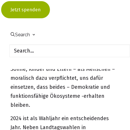
eine starke Lobby hat, ist die Umweltbilanz
Jetzt spenden
der Staaten am besten.
[iii]
Um anderen Menschen heute und in der
Zukunft sowie auch uns selbst nicht die
Search
Grundlagen eines guten Lebens zu
verwehren, sind wir daher als Freunde und
Freundinnen, Nachbar*innen, Töchter und
Söhne, Kinder und Eltern – als Menschen –
moralisch dazu verpflichtet, uns dafür
einsetzen, dass beides – Demokratie und
funktionsfähige Ökosysteme -erhalten
bleiben.
2024 ist als Wahljahr ein entscheidendes
Jahr. Neben Landtagswahlen in