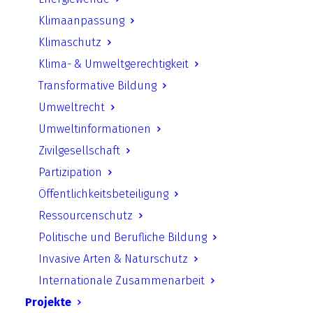
Klimaanpassung
Klimaschutz
Klima- & Umweltgerechtigkeit
Transformative Bildung
Umweltrecht
Umweltinformationen
18. Januar 2024
Zivilgesellschaft
Partizipation
Starke Zivilgesellschaft und intakte Natur
Öffentlichkeitsbeteiligung
stehen im Wechselverhältnis zueinander.
Ressourcenschutz
Sind die natürlichen Ökosysteme als unsere
Politische und Berufliche Bildung
Lebensgrundlage mehr und mehr
Invasive Arten & Naturschutz
beeinträchtigt, erhöht dies die Gefahr von
Internationale Zusammenarbeit
(Ressourcen-)Konflikten
[i]
. Beispielsweise
Projekte
sorgt die sich verschärfende Klimakrise für