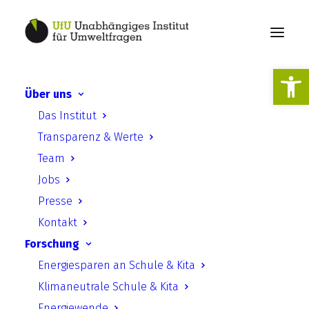
Werkzeugl
Über uns
Für Demokratie stark
Das Institut
machen - Weiteren
Transparenz & Werte
Rechtsruck verhindern!
Team
Jobs
Presse
Kontakt
Forschung
Energiesparen an Schule & Kita
Klimaneutrale Schule & Kita
Energiewende