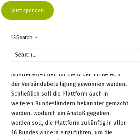
soll die Plattform durch die Erstellung eines
Jetzt spenden
Online-Kurses zur Verbändebeteiligung und
dem Verfassen von naturschutzfachlichen
Stellungnahmen um eine inhaltliche
Search
Komponente erweitert werden. So soll die
Attraktivität der Arbeit mit der Plattform für
die Verbände erhöht werden und neue
Mitstreiter/-innen für die Arbeit im Bereich
der Verbändebeteiligung gewonnen werden.
Schließlich soll die Plattform auch in
weiteren Bundesländern bekannter gemacht
werden, wodurch ein Anstoß gegeben
werden soll, die Plattform zukünftig in allen
16 Bundesländern einzuführen, um die