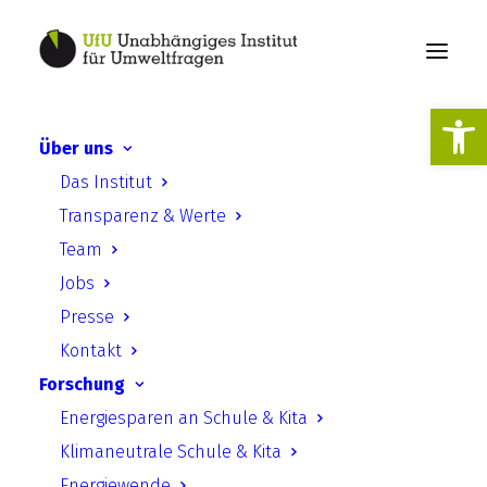
Werkzeugl
Über uns
Das Institut
Verbändebeteiligung 3.0
Transparenz & Werte
Team
Jobs
Presse
Kontakt
Forschung
E-Partizipation in der
Energiesparen an Schule & Kita
Verbändebeteiligung - Teil 2
Klimaneutrale Schule & Kita
Energiewende