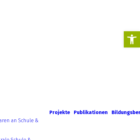
Werkzeugl
Projekte
Publikationen
Bildungsbe
aren an Schule &
rale Schule &