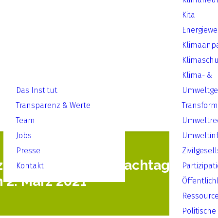
Kita
Energiew
Klimaanp
Klimaschu
Klima- &
Das Institut
Umweltger
Transparenz & Werte
Transform
Team
Umweltre
Jobs
Umweltin
Presse
Zivilgesel
2021“ - Virtuelle Fachtagung zu
Kontakt
Partizipat
2. März 2021
Öffentlich
Ressourc
Politische