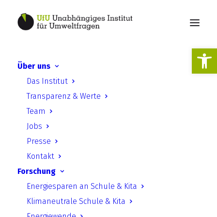
Werkzeugl
Über uns
Studienbesuche für
Das Institut
grenzüberschreitenden
Transparenz & Werte
Austausch und mehr
Team
Klimaschutzaktionen
Jobs
Presse
Kontakt
Forschung
Energiesparen an Schule & Kita
Klimaneutrale Schule & Kita
Lehrkräfte und Vertreter*innen von
Energiewende