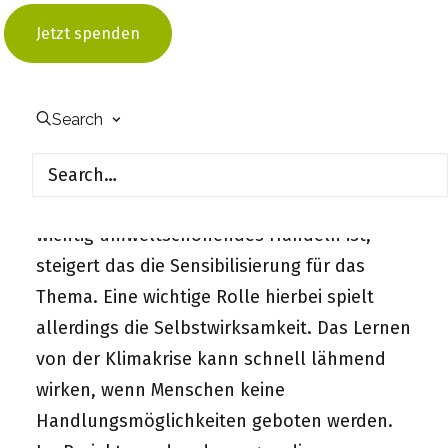
Energieverbraucher und verursachen hohe
Jetzt spenden
CO
-Emissionen. Als Orte, an denen
2
zukünftige Generationen lernen, spielen
Schulen aber eine besondere Rolle, wenn es
Search
um das frühe Erlernen und die Akzeptanz
von Klimaschutzmaßnahmen geht. Lernen
Menschen schon in jungen Jahren, wie
wichtig umweltschonendes Handeln ist,
steigert das die Sensibilisierung für das
Thema. Eine wichtige Rolle hierbei spielt
allerdings die Selbstwirksamkeit. Das Lernen
von der Klimakrise kann schnell lähmend
wirken, wenn Menschen keine
Handlungsmöglichkeiten geboten werden.