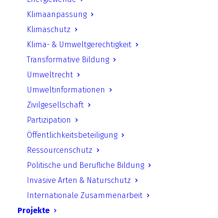
UfU Informationen | Ausgabe 6 –
Oktober 2022 | Jonas Rüffer
Klimaanpassung
Klimaschutz
Klima- & Umweltgerechtigkeit
Krieg in der Ukraine
Transformative Bildung
Umweltrecht
Der Donbas am Rande einer
Umweltinformationen
ökologischen Katastrophe
Zivilgesellschaft
Partizipation
Die Zerstörung von Wäldern, Gewässern und
Öffentlichkeitsbeteiligung
landwirtschaftlichen Nutzflächen sind nur
Ressourcenschutz
einige der potentiellen Risiken des
Politische und Berufliche Bildung
russischen Angriffskrieges auf die Ukraine.
Invasive Arten & Naturschutz
Ersten Berichten zufolge wurden bereits ca.
Internationale Zusammenarbeit
Projekte
487 Verbrechen Russlands gegen die