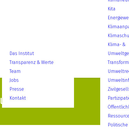
Kita
Energiew
Klimaanp
Klimaschu
Klima- &
Das Institut
Umweltger
Transparenz & Werte
Transform
Team
Umweltre
Jobs
Umweltin
Presse
Zivilgesel
Kontakt
Partizipat
Klimawandel 2020
Öffentlich
Ressourc
Politische