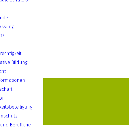
ende
assung
tz
echtigkeit
ative Bildung
cht
formationen
lschaft
ion
keitsbeteiligung
enschutz
 und Berufliche