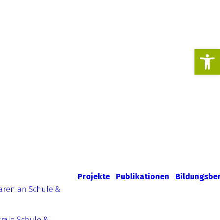
Werkzeugl
Projekte
Publikationen
Bildungsbe
aren an Schule &
rale Schule &