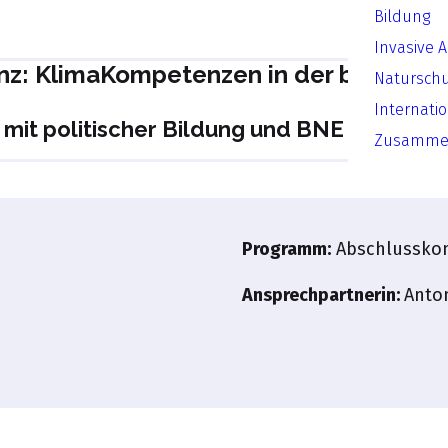
Bildung
Invasive 
z: KlimaKompetenzen in der beruflich
Natursch
Internati
 mit politischer Bildung und BNE zukunft
Zusammen
Programm
:
Abschlussko
Ansprechpartnerin:
Anton