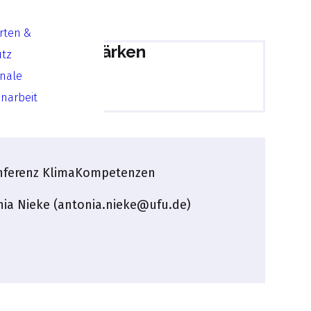
Arten &
en Bildung stärken
utz
onale
sfähig machen
arbeit
nferenz KlimaKompetenzen
ia Nieke (
antonia.nieke@ufu.de
)