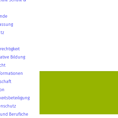
ende
assung
tz
echtigkeit
ative Bildung
cht
formationen
lschaft
ion
keitsbeteiligung
enschutz
 und Berufliche