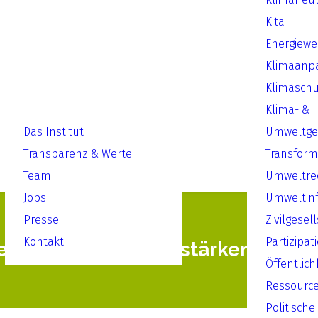
Kita
Energiew
Klimaanp
Klimaschu
Klima- &
Das Institut
Umweltger
Transparenz & Werte
Transform
Team
Umweltre
Jobs
Umweltin
Presse
Zivilgesel
Kontakt
Partizipat
ruflichen Bildung stärken
Öffentlich
Ressourc
Politische