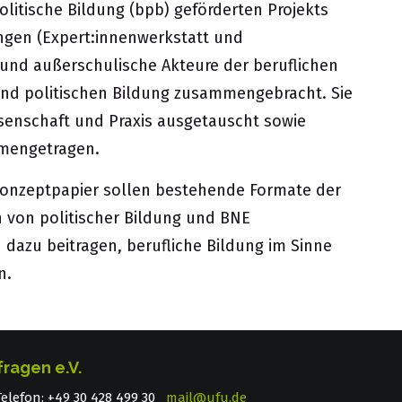
litische Bildung (bpb) geförderten Projekts
gen (Expert:innenwerkstatt und
e und außerschulische Akteure der beruflichen
und politischen Bildung zusammengebracht. Sie
senschaft und Praxis ausgetauscht sowie
mengetragen.
Konzeptpapier sollen bestehende Formate der
n von politischer Bildung und BNE
dazu beitragen, berufliche Bildung im Sinne
n.
fragen e.V.
 Telefon: +49 30 428 499 30
mail@ufu.de