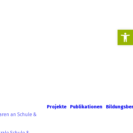
Werkzeugl
Projekte
Publikationen
Bildungsbe
aren an Schule &
rale Schule &