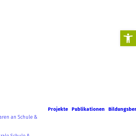
Werkzeugl
Projekte
Publikationen
Bildungsbe
aren an Schule &
rale Schule &