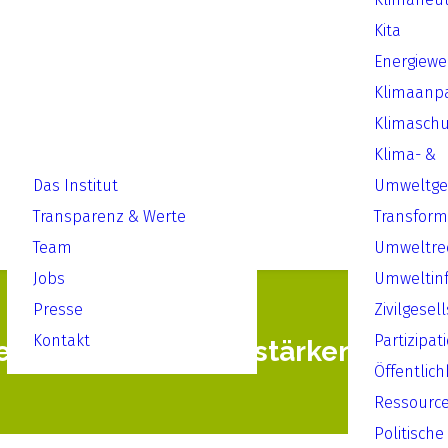
Kita
Energiew
Klimaanp
Klimaschu
Klima- &
Das Institut
Umweltger
Transparenz & Werte
Transform
Team
Umweltre
Jobs
Umweltin
Presse
Zivilgesel
Kontakt
Partizipat
ruflichen Bildung stärken
Öffentlich
Ressourc
Politische