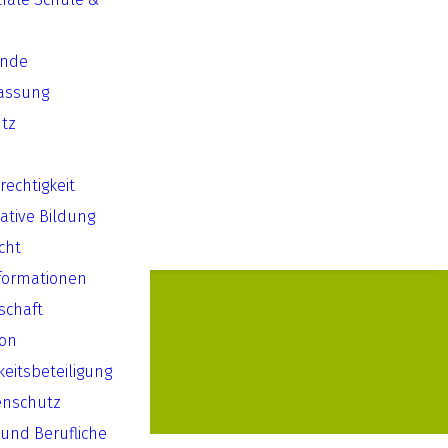
ende
assung
tz
echtigkeit
ative Bildung
cht
formationen
lschaft
ion
keitsbeteiligung
enschutz
 und Berufliche