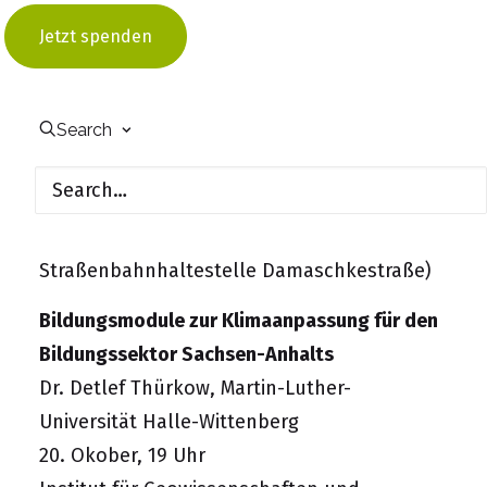
Exkursion zum Energie- und Zukunftsspeicher
im Energiepark Dieselstraße
Jetzt spenden
Hans-Ulrich Thiel, Zentrale Erzeugung EVH
GmbH
Search
13. Oktober, 16 Uhr
Treffpunkt: Bushaltestelle Energiepark der
HAVAG-Linien 26 und 43 in der Dieselstraße
(5 Fußminuten von der
Straßenbahnhaltestelle Damaschkestraße)
Bildungsmodule zur Klimaanpassung für den
Bildungssektor Sachsen-Anhalts
Dr. Detlef Thürkow, Martin-Luther-
Universität Halle-Wittenberg
20. Okober, 19 Uhr