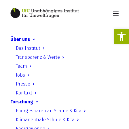
Werkzeugl
Über uns
Hallesche Gesprächsreihe
Das Institut
Klimawandel 2021
Transparenz & Werte
Team
Jobs
Presse
Kontakt
16. September 2021
Forschung
Energiesparen an Schule & Kita
Klimaneutrale Schule & Kita
Das Dienstleistungszentrum Klimaschutz der
Energiewende