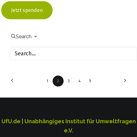
Klimafonds Mittelvietnam
Jetzt spenden
KLAK
Search
1
2
3
4
5
UfU.de | Unabhängiges Institut für Umweltfragen
e.V.