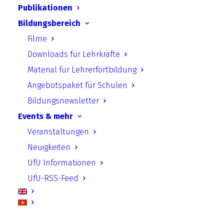
Publikationen
Global Ideas
Bildungsbereich
Filme
Downloads für Lehrkräfte
Wärmewende in öffentlichen
Material für Lehrerfortbildung
Nichtwohngebäuden
Angebotspaket für Schulen
Bildungsnewsletter
TICA - Bulgarien
Events & mehr
Veranstaltungen
Neuigkeiten
BEACON
UfU Informationen
UfU-RSS-Feed
E-Enhance