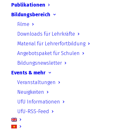
Publikationen
Bildungsbereich
Filme
Downloads für Lehrkräfte
Material für Lehrerfortbildung
UfU-RSS-Feed
Angebotspaket für Schulen
Bildungsnewsletter
KoMoNa: Der Park Dieskau – Citizen Science für
Events & mehr
die Zukunft eines Gartendenkmals
Veranstaltungen
3. August 2026
Neuigkeiten
Das PaDiCi-Vorhaben verbindet
UfU Informationen
bürgerschaftliches Engagement mit
UfU-RSS-Feed
wissenschaftlicher Expertise, um das
Gartendenkmal Park Dieskau an den
Klimawandel anzupassen. Als Citizen-Science-