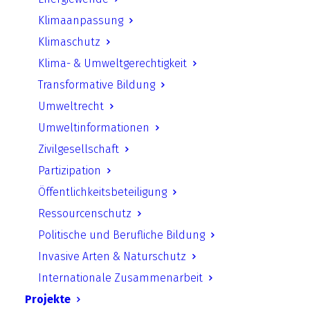
Klimaanpassung
Klimaschutz
Klima- & Umweltgerechtigkeit
Transformative Bildung
Umweltrecht
Umweltinformationen
Zivilgesellschaft
Partizipation
Fernunterricht: Auswirkungen
Öffentlichkeitsbeteiligung
von Corona auf den
Klimaschutz
Ressourcenschutz
Politische und Berufliche Bildung
Invasive Arten & Naturschutz
Internationale Zusammenarbeit
by Jonas Rüffer
Projekte