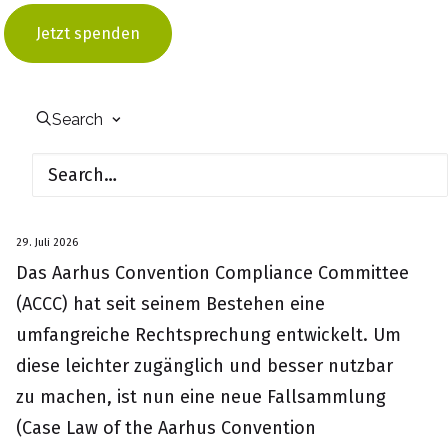
Projekt angelegt, zielt es darauf ab,
Jetzt spenden
gemeinsam tragfähige Lösungen für die
Revitalisierung des Gehölzbestands und der
Parkgewässer zu erarbeiten.
Search
Neue Fallsammlung zur Rechtsprechung des
Aarhus Convention Compliance Committee
veröffentlicht
29. Juli 2026
Das Aarhus Convention Compliance Committee
(ACCC) hat seit seinem Bestehen eine
umfangreiche Rechtsprechung entwickelt. Um
diese leichter zugänglich und besser nutzbar
zu machen, ist nun eine neue Fallsammlung
(Case Law of the Aarhus Convention