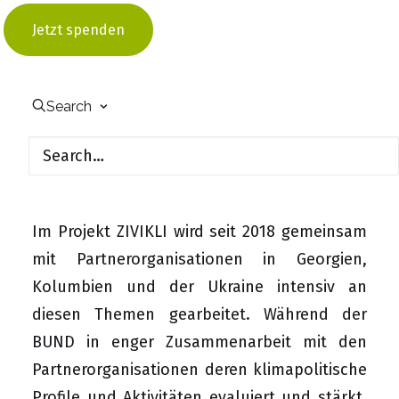
Vorgängerprojekt
hat gemeinsam mit
Jetzt spenden
Organisationen des Friends of the Earth –
Netzwerkes die genannten
Herausforderungen definiert, aber auch
Search
Ansatzpunkte für die Stärkung der
klimapolitischen Arbeit der Zivilgesellschaft
herausgearbeitet.
Im Projekt ZIVIKLI wird seit 2018 gemeinsam
mit Partnerorganisationen in Georgien,
Kolumbien und der Ukraine intensiv an
diesen Themen gearbeitet. Während der
BUND
in enger Zusammenarbeit mit den
Partnerorganisationen deren klimapolitische
Profile und Aktivitäten evaluiert und stärkt,