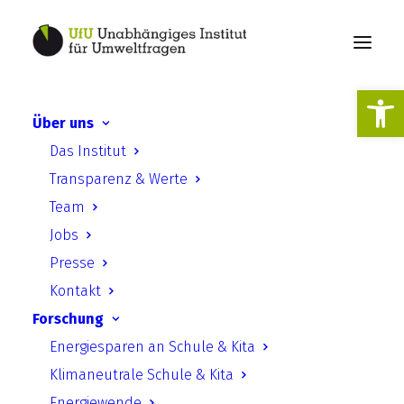
Werkzeugl
Über uns
Stärkung der
Das Institut
Zivilgesellschaft bei der
Transparenz & Werte
Umsetzung der nationalen
Team
Klimapolitik (ZIVIKLI,
Jobs
Hauptprojekt)
Presse
Kontakt
Forschung
Energiesparen an Schule & Kita
Klimaneutrale Schule & Kita
Energiewende